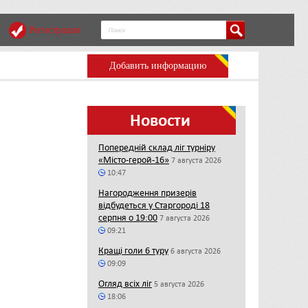
Регистрация
Добавить информацию
Новости
Попередній склад ліг турніру
«Місто-герой-16»
7 августа 2026
10:47
Нагородження призерів
відбудеться у Старгороді 18
серпня о 19:00
7 августа 2026
09:21
Кращі голи 6 туру
6 августа 2026
09:09
Огляд всіх ліг
5 августа 2026
18:06