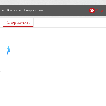
еры
Контакты
Вопрос-ответ
Вход
Спортсмены
а
а