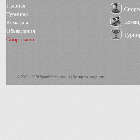
Главная
Спорт
Турниры
Коман
Команды
Обьявления
Турни
Спортсмены
© 2012 - 2026 SportInform.com.ua | Все права защищены.