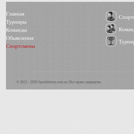
Главная
Спорт
Турниры
Коман
Команды
Обьявления
Турни
Спортсмены
© 2012 - 2026 SportInform.com.ua | Все права защищены.