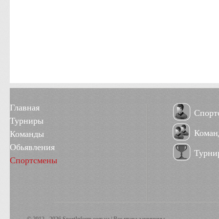
Главная
Спорт
Турниры
Коман
Команды
Обьявления
Турни
Спортсмены