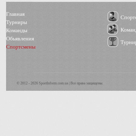
Главная
Спорт
Турниры
Коман
Команды
Обьявления
Турни
Спортсмены
© 2012 - 2026 SportInform.com.ua | Все права защищены.