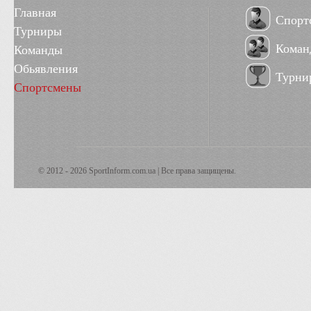
Главная
Спорт
Турниры
Коман
Команды
Обьявления
Турни
Спортсмены
© 2012 - 2026 SportInform.com.ua | Все права защищены.