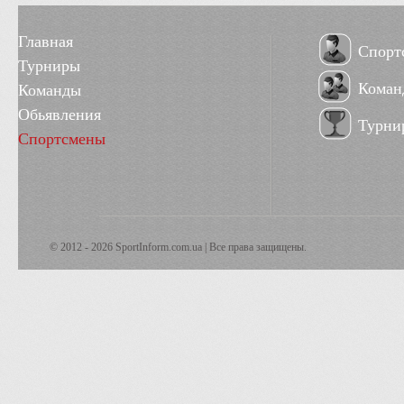
Главная
Спорт
Турниры
Коман
Команды
Обьявления
Турни
Спортсмены
© 2012 - 2026 SportInform.com.ua | Все права защищены.