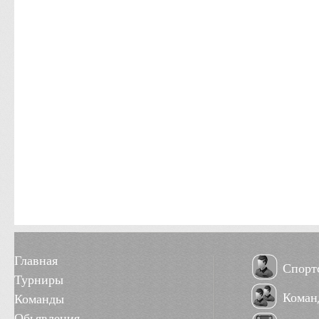
Главная
Спорт
Турниры
Коман
Команды
Обьявления