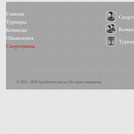
Главная
Спорт
Турниры
Коман
Команды
Обьявления
Турни
Спортсмены
© 2012 - 2026 SportInform.com.ua | Все права защищены.