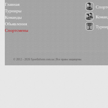
Главная
Спорт
Турниры
Коман
Команды
Обьявления
Турни
Спортсмены
© 2012 - 2026 SportInform.com.ua | Все права защищены.