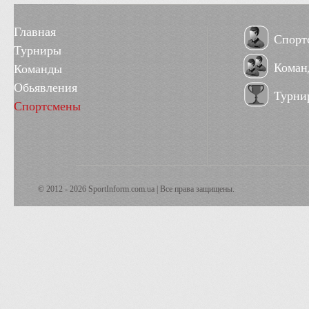
Главная
Спорт
Турниры
Коман
Команды
Обьявления
Турни
Спортсмены
© 2012 - 2026 SportInform.com.ua | Все права защищены.