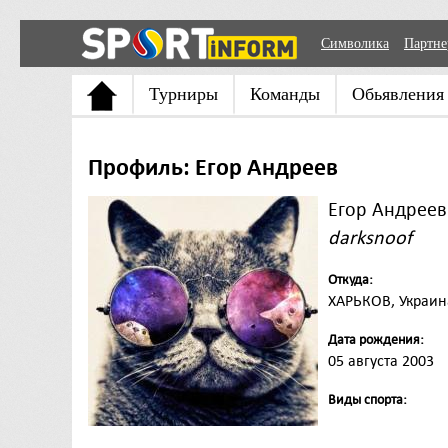
Символика
Партн
Турниры
Команды
Обьявления
Профиль: Егор Андреев
Егор Андреев
darksnoof
Откуда:
ХАРЬКОВ, Украин
Дата рождения:
05 августа 2003
Виды спорта: