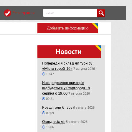
Регистрация
Добавить информацию
Новости
Попередній склад ліг турніру
«Місто-герой-16»
7 августа 2026
10:47
Нагородження призерів
відбудеться у Старгороді 18
серпня о 19:00
7 августа 2026
09:21
Кращі голи 6 туру
6 августа 2026
09:09
Огляд всіх ліг
5 августа 2026
18:06