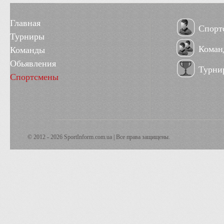
Главная
Спорт
Турниры
Коман
Команды
Обьявления
Турни
Спортсмены
© 2012 - 2026 SportInform.com.ua | Все права защищены.