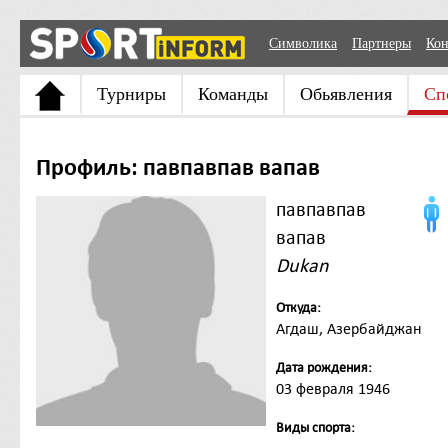
Символика
Партнеры
Кон
Турниры
Команды
Обьявления
Сп
Профиль: павпавпав вапав
павпавпав
вапав
Dukan
Откуда:
Агдаш, Азербайджан
Дата рождения:
03 февраля 1946
Виды спорта: