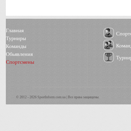
Главная
Спорт
Турниры
Коман
Команды
Обьявления
Турни
Спортсмены
© 2012 - 2026 SportInform.com.ua | Все права защищены.