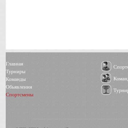
Главная
Спорт
Турниры
Коман
Команды
Обьявления
Турни
Спортсмены