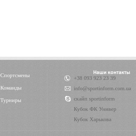
Наши контакты
Спортсмены
+38 093 923 23 39
Команды
info@sportinform.com.ua
скайп sportinform
Турниры
Кубок ФК Универ
Кубок Харькова