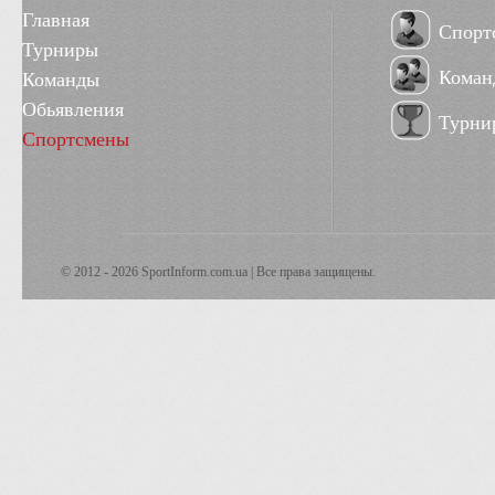
Главная
Спорт
Турниры
Коман
Команды
Обьявления
Турни
Спортсмены
© 2012 - 2026 SportInform.com.ua | Все права защищены.