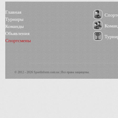
Главная
Спорт
Турниры
Коман
Команды
Обьявления
Турни
Спортсмены
© 2012 - 2026 SportInform.com.ua | Все права защищены.