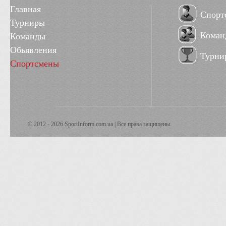
Главная
Спорт
Турниры
Коман
Команды
Обьявления
Турни
Спортсмены
© 2012 - 2026 SportInform.com.ua | Все права защищены.