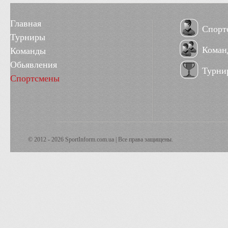
Главная
Спорт
Турниры
Коман
Команды
Обьявления
Турни
Спортсмены
© 2012 - 2026 SportInform.com.ua | Все права защищены.