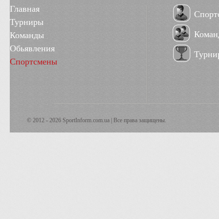
Главная
Спорт
Турниры
Коман
Команды
Обьявления
Турни
Спортсмены
© 2012 - 2026 SportInform.com.ua | Все права защищены.