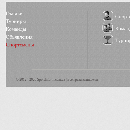
Главная
Спорт
Турниры
Коман
Команды
Обьявления
Турни
Спортсмены
© 2012 - 2026 SportInform.com.ua | Все права защищены.