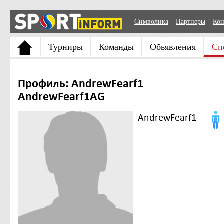
Символика
Партнеры
Кон
Турниры
Команды
Обьявления
Сп
Профиль: AndrewFearf1
AndrewFearf1AG
AndrewFearf1