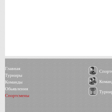
Главная
Спорт
Турниры
Коман
Команды
Обьявления
Турни
Спортсмены