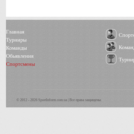
Главная
Спорт
Турниры
Коман
Команды
Обьявления
Турни
Спортсмены
© 2012 - 2026 SportInform.com.ua | Все права защищены.