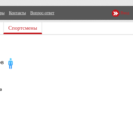
еры
Контакты
Вопрос-ответ
Вход
Спортсмены
ов
а