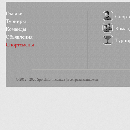
Главная
Спорт
Турниры
Коман
Команды
Обьявления
Турни
Спортсмены
© 2012 - 2026 SportInform.com.ua | Все права защищены.