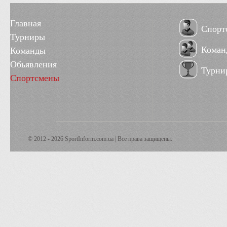
Главная
Спорт
Турниры
Коман
Команды
Обьявления
Турни
Спортсмены
© 2012 - 2026 SportInform.com.ua | Все права защищены.