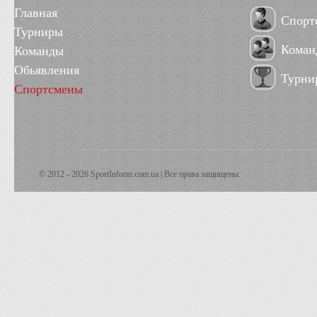
Главная
Спорт
Турниры
Коман
Команды
Обьявления
Турни
Спортсмены
© 2012 - 2026 SportInform.com.ua | Все права защищены.