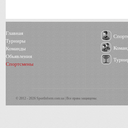
Главная
Спорт
Турниры
Коман
Команды
Обьявления
Турни
Спортсмены
© 2012 - 2026 SportInform.com.ua | Все права защищены.