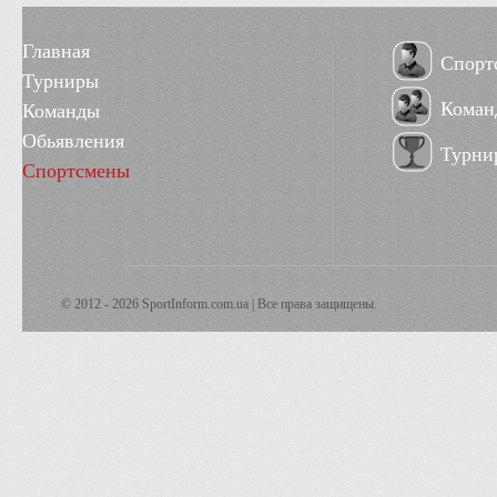
Главная
Спорт
Турниры
Коман
Команды
Обьявления
Турни
Спортсмены
© 2012 - 2026 SportInform.com.ua | Все права защищены.