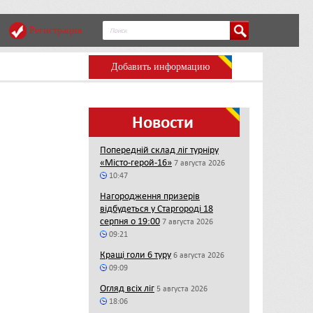
Регистрация
Добавить информацию
Новости
Попередній склад ліг турніру
«Місто-герой-16»
7 августа 2026
10:47
Нагородження призерів
відбудеться у Старгороді 18
серпня о 19:00
7 августа 2026
09:21
Кращі голи 6 туру
6 августа 2026
09:09
Огляд всіх ліг
5 августа 2026
18:06