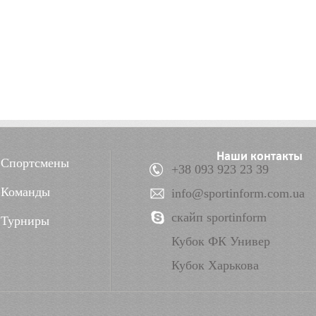
Наши контакты
Спортсмены
+38 093 923 23 39
Команды
info@sportinform.com.ua
скайп sportinform
Турниры
Кубок ФК Универ
Кубок Харькова