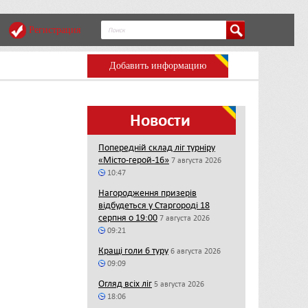
Регистрация
Добавить информацию
Новости
Попередній склад ліг турніру
«Місто-герой-16»
7 августа 2026
10:47
Нагородження призерів
відбудеться у Старгороді 18
серпня о 19:00
7 августа 2026
09:21
Кращі голи 6 туру
6 августа 2026
09:09
Огляд всіх ліг
5 августа 2026
18:06