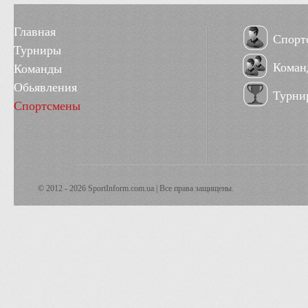
Главная
Спорт
Турниры
Коман
Команды
Обьявления
Турни
Спортсмены
© 2012 - 2026 SportInform.com.ua | Все права защищены.