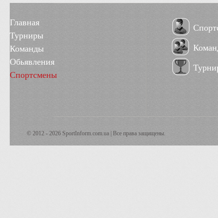
Главная
Спорт
Турниры
Коман
Команды
Обьявления
Турни
Спортсмены
© 2012 - 2026 SportInform.com.ua | Все права защищены.