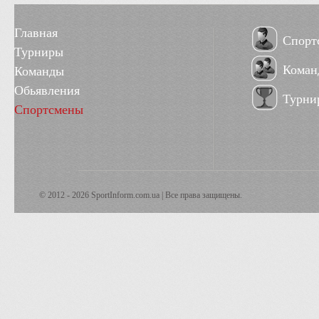
Главная
Спорт
Турниры
Коман
Команды
Обьявления
Турни
Спортсмены
© 2012 - 2026 SportInform.com.ua | Все права защищены.