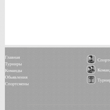
Главная
Спорт
Турниры
Коман
Команды
Обьявления
Турни
Спортсмены