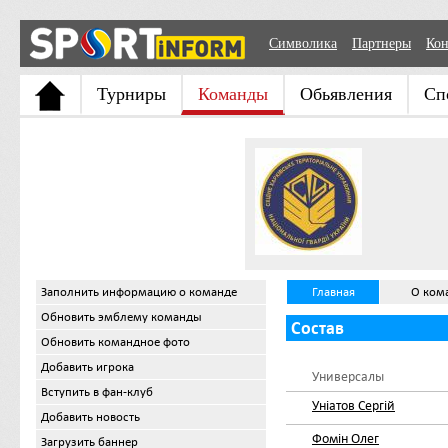
Символика
Партнеры
Кон
Турниры
Команды
Обьявления
Сп
Заполнить информацию о команде
Главная
О ком
Обновить эмблему команды
Состав
Обновить командное фото
Добавить игрока
Универсалы
Вступить в фан-клуб
Уніатов Сергій
Добавить новость
Фомін Олег
Загрузить баннер