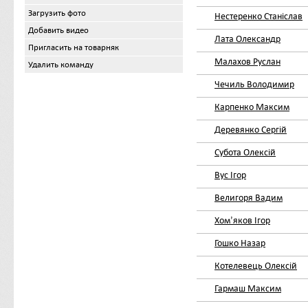
Загрузить фото
Нестеренко Станіслав
Добавить видео
Лата Олександр
Пригласить на товарняк
Малахов Руслан
Удалить команду
Чечиль Володимир
Карпенко Максим
Деревянко Сергій
Субота Олексій
Вус Ігор
Велигоря Вадим
Хомʼяков Ігор
Гошко Назар
Котелевець Олексій
Гармаш Максим