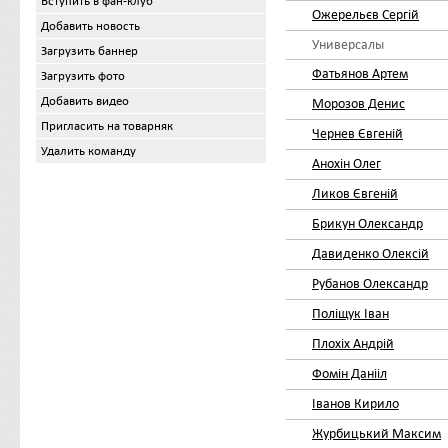
Вступить в фан-клуб
Ожерельєв Сергій
Добавить новость
Универсалы
Загрузить баннер
Фатьянов Артем
Загрузить фото
Добавить видео
Морозов Денис
Пригласить на товарняк
Чернев Євгеній
Удалить команду
Анохін Олег
Ликов Євгеній
Брикун Олександр
Давиденко Олексій
Рубанов Олександр
Поліщук Іван
Плохіх Андрій
Фомін Данііл
Іванов Кирило
Журбицький Максим