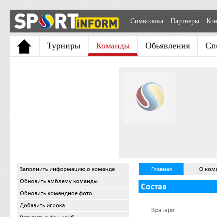
Символика
Партнеры
Кон
Турниры
Команды
Обьявления
Сп
Заполнить информацию о команде
Главная
О ком
Обновить эмблему команды
Состав
Обновить командное фото
Добавить игрока
Вратари