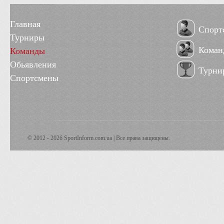
Главная
Спорт
Турниры
Коман
Команды
Обьявления
Турни
Спортсмены
© 2012 - 2026 SportInform.com.ua | Все права защищены.