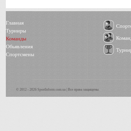
Главная
Спорт
Турниры
Коман
Команды
Обьявления
Турни
Спортсмены
© 2012 - 2026 SportInform.com.ua | Все права защищены.