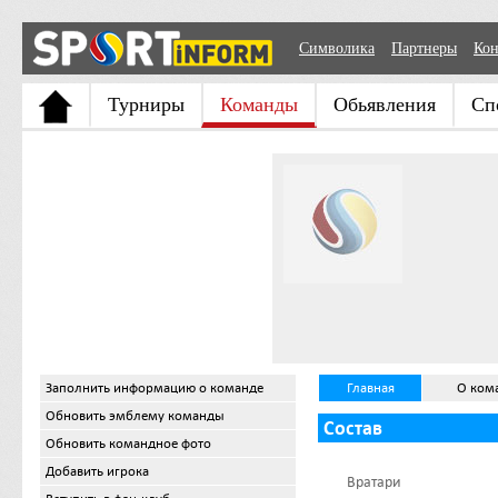
Символика
Партнеры
Кон
Турниры
Команды
Обьявления
Сп
Заполнить информацию о команде
Главная
О ком
Обновить эмблему команды
Состав
Обновить командное фото
Добавить игрока
Вратари