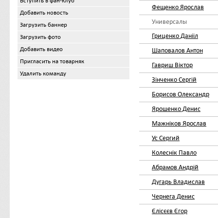
Вступить в фан-клуб
Фещенко Ярослав
Добавить новость
Универсалы
Загрузить баннер
Гриценко Данііл
Загрузить фото
Добавить видео
Шаповалов Антон
Пригласить на товарняк
Гавриш Віктор
Удалить команду
Зінченко Сергій
Борисов Олександр
Ярошенко Денис
Мажніков Ярослав
Ус Сергий
Колеснік Павло
Абрамов Андрій
Дугарь Владислав
Чернега Денис
Єлісєєв Єгор