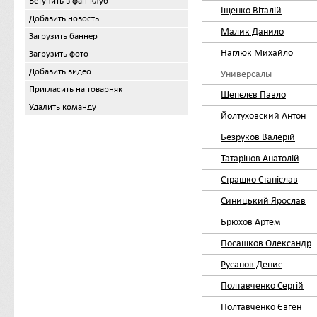
Вступить в фан-клуб
Іщенко Віталій
Добавить новость
Малик Данило
Загрузить баннер
Наглюк Михайло
Загрузить фото
Добавить видео
Универсалы
Пригласить на товарняк
Шепєлєв Павло
Удалить команду
Йолтуховский Антон
Безруков Валерій
Татарінов Анатолій
Страшко Станіслав
Синицький Ярослав
Брюхов Артем
Посашков Олександр
Русанов Денис
Полтавченко Сергій
Полтавченко Євген