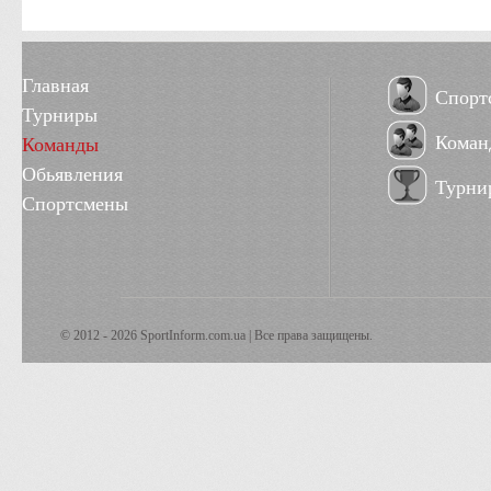
Главная
Спорт
Турниры
Коман
Команды
Обьявления
Турни
Спортсмены
© 2012 - 2026 SportInform.com.ua | Все права защищены.