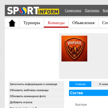
Символика
Партнеры
Кон
Турниры
Команды
Обьявления
Сп
Заполнить информацию о команде
Главная
О ком
Обновить эмблему команды
Состав
Обновить командное фото
Добавить игрока
Вратари