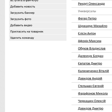
Вступить в фан-клуб
Рекрут Олександр
Добавить новость
Универсалы
Загрузить баннер
Фегер Петро
Загрузить фото
Добавить видео
Шункарук Михайло
Пригласить на товарняк
Єлісін Антон
Удалить команду
Афонін Максим
Обухов Владислав
Даленчук Богдан
Євпатов Дмитро
Калиниченко Віталій
Давидов Андрій
Стельмах Євгеній
Фарафонов Микола
Черкашин Олексій
Давидов Дмитро