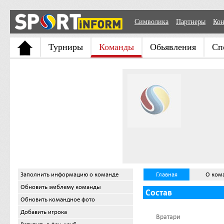
Символика
Партнеры
Кон
Турниры
Команды
Обьявления
Сп
Заполнить информацию о команде
Главная
О ком
Обновить эмблему команды
Состав
Обновить командное фото
Добавить игрока
Вратари