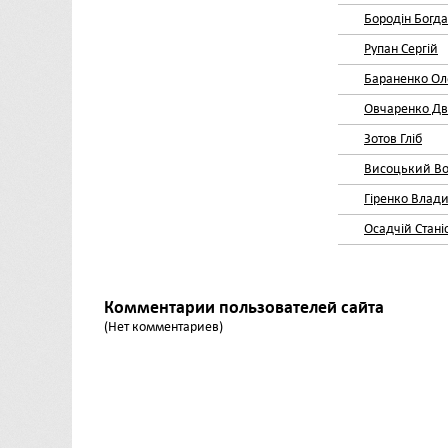
Бородін Богд
Рупан Сергій
Бараненко Ол
Овчаренко Д
Зотов Гліб
Висоцький В
Гіренко Влад
Осадчій Стані
Комментарии пользователей сайта
(Нет комментариев)