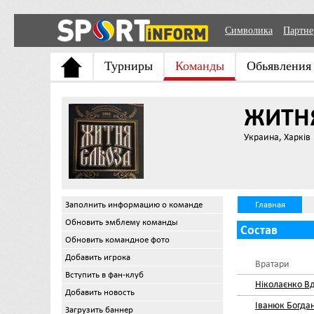
Символика
Партн
Турниры
Команды
Обьявления
ЖИТНЯ
Украина, Харків
Заполнить информацию о команде
Главная
Обновить эмблему команды
Состав
Обновить командное фото
Добавить игрока
Вратари
Вступить в фан-клуб
Ніколаєнко В
Добавить новость
Іванюк Богда
Загрузить баннер