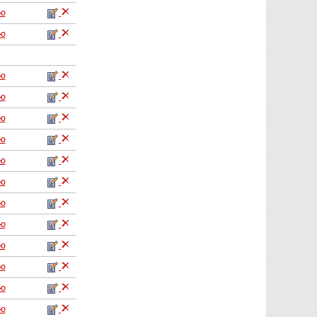
аю
аю
аю
аю
аю
аю
аю
аю
аю
аю
аю
аю
аю
аю