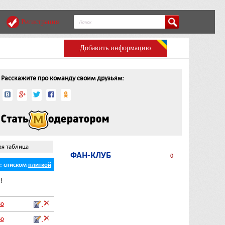
Регистрация
Добавить информацию
Расскажите про команду своим друзьям:
ая таблица
ФАН-КЛУБ
0
ь:
списком
плиткой
!
аю
аю