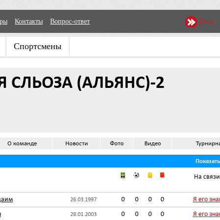
еры
Контакты
Вопрос-ответ
Вход
Спортсмены
 СЛЬОЗА (АЛЬЯНС)-2
О команде
Новости
Фото
Видео
Турнирн
Показат
На связи
даим
0
0
0
0
Я его зн
26.03.1997
н
0
0
0
0
Я его зн
28.01.2003