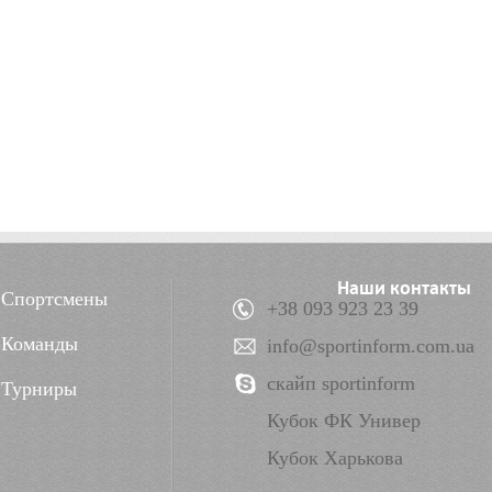
Наши контакты
Спортсмены
+38 093 923 23 39
Команды
info@sportinform.com.ua
скайп sportinform
Турниры
Кубок ФК Универ
Кубок Харькова