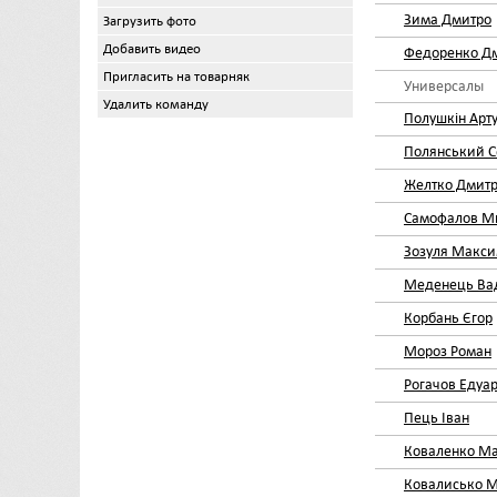
Зима Дмитро
Загрузить фото
Добавить видео
Федоренко Д
Пригласить на товарняк
Универсалы
Удалить команду
Полушкін Арт
Полянський С
Желтко Дмит
Самофалов М
Зозуля Макс
Меденець Ва
Корбань Єгор
Мороз Роман
Рогачов Едуа
Пець Іван
Коваленко М
Ковалисько 