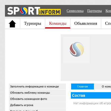
Символика
Партнеры
Кон
Турниры
Команды
Обьявления
Сп
Заполнить информацию о команде
Главная
О ком
Обновить эмблему команды
Состав
Обновить командное фото
Нет информации об игро
Добавить игрока