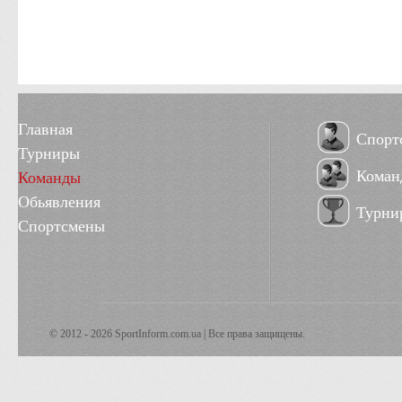
Главная
Спорт
Турниры
Коман
Команды
Обьявления
Турни
Спортсмены
© 2012 - 2026 SportInform.com.ua | Все права защищены.