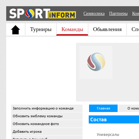
Символика
Партнеры
Кон
Турниры
Команды
Обьявления
Сп
Заполнить информацию о команде
Главная
О ком
Обновить эмблему команды
Состав
Обновить командное фото
Добавить игрока
Универсалы