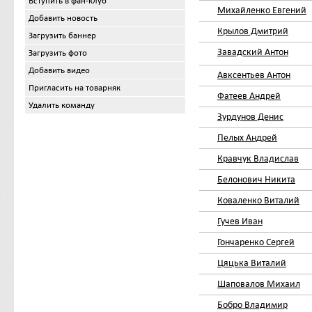
Вступить в фан-клуб
Михайленко Евгений
Добавить новость
Крылов Дмитрий
Загрузить баннер
Завадский Антон
Загрузить фото
Добавить видео
Авксентьев Антон
Пригласить на товарняк
Фатеев Андрей
Удалить команду
Зурдунов Денис
Пелых Андрей
Кравчук Владислав
Белонович Никита
Коваленко Виталий
Гучев Иван
Гончаренко Сергей
Цяцька Виталий
Шаповалов Михаил
Бобро Владимир