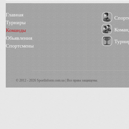
Главная
Спорт
Турниры
Коман
Команды
Обьявления
Турни
Спортсмены
© 2012 - 2026 SportInform.com.ua | Все права защищены.