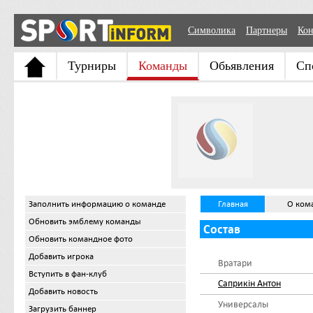
Символика
Партнеры
Кон
Турниры
Команды
Обьявления
Сп
Заполнить информацию о команде
Главная
О ком
Обновить эмблему команды
Состав
Обновить командное фото
Добавить игрока
Вратари
Вступить в фан-клуб
Саприкін Антон
Добавить новость
Универсалы
Загрузить баннер