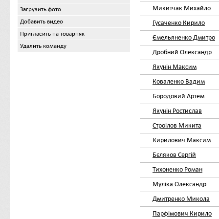
Микитчак Михайло
Загрузить фото
Добавить видео
Гусаченко Кирило
Пригласить на товарняк
Ємельяненко Дмитро
Удалить команду
Дробний Олександр
Якунін Максим
Коваленко Вадим
Бородовий Артем
Якунін Ростислав
Строілов Микита
Кирилович Максим
Бєляков Сергій
Тихоненко Роман
Муліка Олександр
Дмитренко Микола
Парфімович Кирило