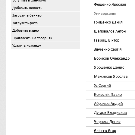
Вступить в фан-клуб
Фещенко Ярослав
Добавить новость
Универсалы
Загрузить баннер
Гриценко Данііл
Загрузить фото
Добавить видео
Шаповалов Антон
Пригласить на товарняк
Гавриш Віктор
Удалить команду
Зінченко Сергій
Борисов Олександр
Ярошенко Денис
Мажніков Ярослав
Ус Сергий
Колеснік Павло
Абрамов Андрій
Дугарь Владислав
Чернега Денис
Єлісєєв Єгор