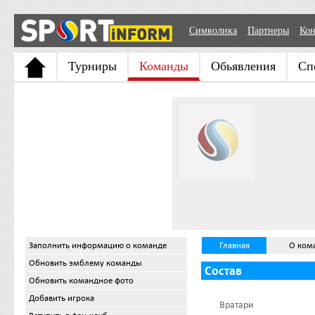
Символика
Партнеры
Кон
Турниры
Команды
Обьявления
Сп
Заполнить информацию о команде
Главная
О ком
Обновить эмблему команды
Состав
Обновить командное фото
Добавить игрока
Вратари