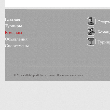
Главная
Спорт
Турниры
Коман
Команды
Обьявления
Турни
Спортсмены
© 2012 - 2026 SportInform.com.ua | Все права защищены.