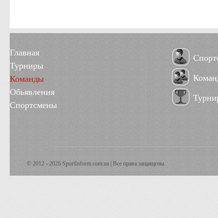
Главная
Спорт
Турниры
Коман
Команды
Обьявления
Турни
Спортсмены
© 2012 - 2026 SportInform.com.ua | Все права защищены.