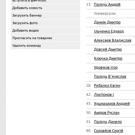
Вступить в фан-клуб
13.
Палкуц Андрій
Добавить новость
Универсалы
Загрузить баннер
Даннік Дмитро
Загрузить фото
Добавить видео
Ільченко Едуард
Пригласить на товарняк
Алексеев Владислав
Удалить команду
Довгий Дмитро
Ключка Дмитро
Удовіков Ігор
Палкуц Вʼячеслав
28.
Рибалко Євген
42.
Локтіонов І
43.
Хушназаров Андрей
50.
Аміров Руслан
51.
Палкуц Данило
60.
Соловйов Сергій