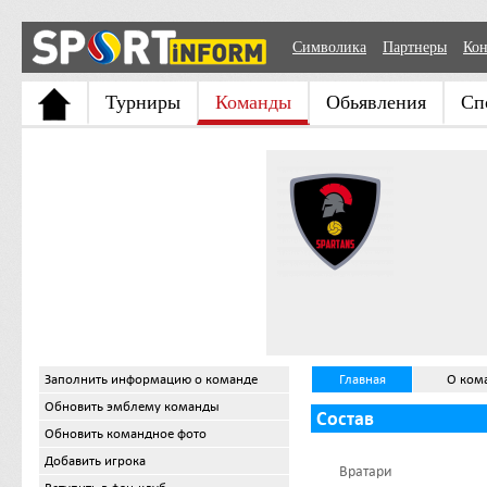
Символика
Партнеры
Кон
Турниры
Команды
Обьявления
Сп
Заполнить информацию о команде
Главная
О ком
Обновить эмблему команды
Состав
Обновить командное фото
Добавить игрока
Вратари