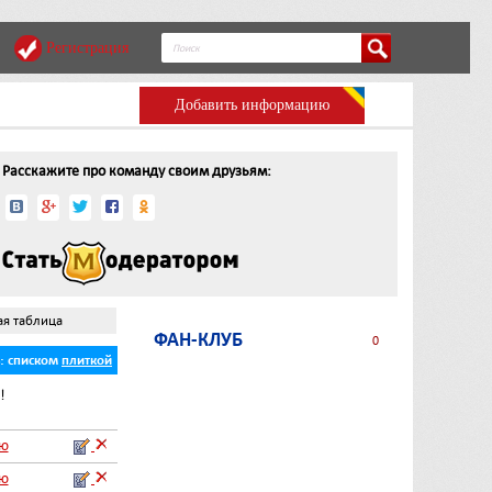
Регистрация
Добавить информацию
Расскажите про команду своим друзьям:
ая таблица
ФАН-КЛУБ
0
ь:
списком
плиткой
!
аю
аю