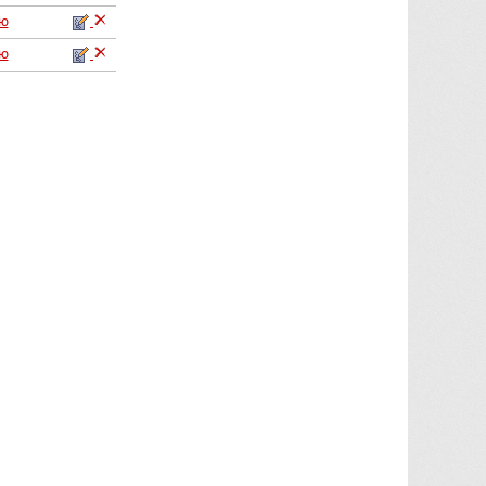
аю
аю