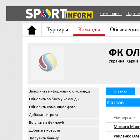
Символика
Партн
Турниры
Команды
Обьявления
ФК ОЛ
Украина, Харків
Заполнить информацию о команде
Главная
Обновить эмблему команды
Состав
Обновить командное фото
Добавить игрока
Универсалы
Вступить в фан-клуб
Можаєв Мак
Добавить новость
Ракленко Оле
Загрузить баннер