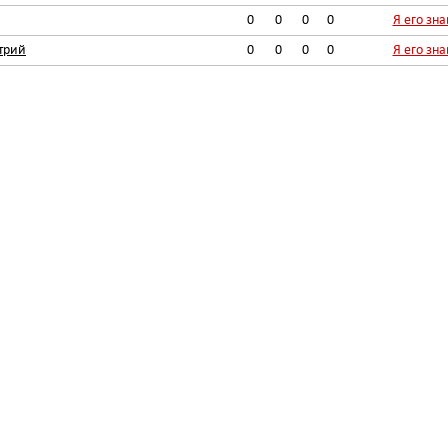
0
0
0
0
Я его зн
трий
0
0
0
0
Я его зн