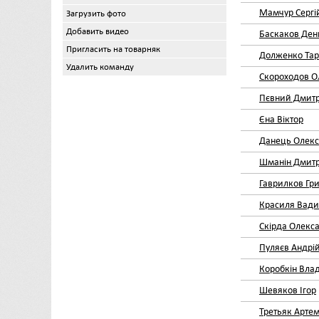
Мамчур Сергі
Загрузить фото
Добавить видео
Баскаков Ден
Пригласить на товарняк
Долженко Тар
Удалить команду
Скороходов О
Пєвний Дмит
Єна Віктор
Данець Олек
Шманін Дмит
Гаврилков Гри
Красиля Вад
Скірда Олекс
Пуляєв Андрі
Коробкін Вла
Шевяков Ігор
Третьяк Арте