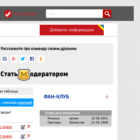
Регистрация
Добавить информацию
Расскажите про команду своим друзьям:
ая таблица
ФАН-КЛУБ
0
ь:
списком
плиткой
связи!
Скоро дни рождения:
Репенко
Артем
10.08.2001
Свичкарь
Вьячеслав
22.08.1998
го знаю
го знаю