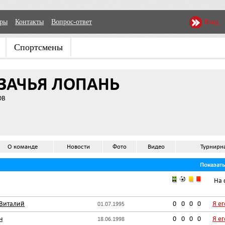
еры
Контакты
Вопрос-ответ
Вход
Спортсмены
ЗАЧЬЯ ЛОПАНЬ
ОВ
О команде
Новости
Фото
Видео
Турнирн
Показат
На 
Виталий
0
0
0
0
Я е
01.07.1995
н
0
0
0
0
Я е
18.06.1998