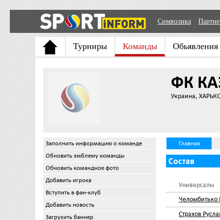
Символика
Партн
Турниры
Команды
Обьявления
ФК КА
Украина, ХАРЬК
Заполнить информацию о команде
Главная
Обновить эмблему команды
Состав
Обновить командное фото
Добавить игрока
Универсалы
Вступить в фан-клуб
Челомбитько 
Добавить новость
Страхов Русла
Загрузить баннер