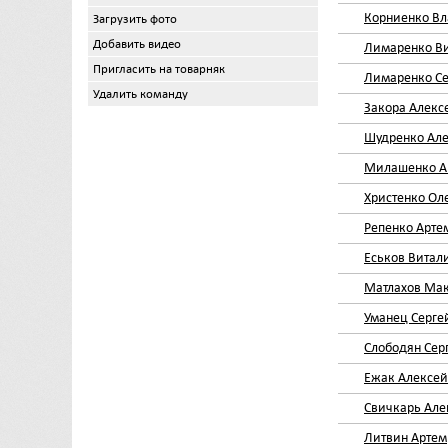
Корниенко Вл
Загрузить фото
Добавить видео
Лимаренко В
Пригласить на товарняк
Лимаренко Се
Удалить команду
Закора Алекс
Шудренко Ал
Милашенко А
Христенко Ол
Репенко Арте
Еськов Витал
Матлахов Ма
Уманец Серге
Слободян Сер
Ежак Алексей
Свичкарь Але
Литвин Артем