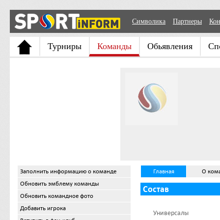
Символика
Партнеры
Кон
Турниры
Команды
Обьявления
Сп
Заполнить информацию о команде
Главная
О ком
Обновить эмблему команды
Состав
Обновить командное фото
Добавить игрока
Универсалы