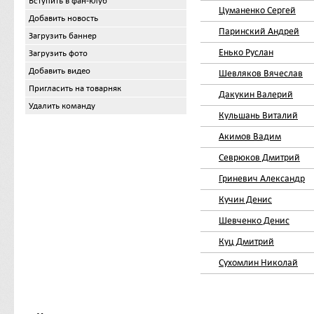
Вступить в фан-клуб
Цуманенко Сергей
Добавить новость
Паринский Андрей
Загрузить баннер
Енько Руслан
Загрузить фото
Добавить видео
Шевляков Вячеслав
Пригласить на товарняк
Дакукин Валерий
Удалить команду
Кульшань Виталий
Акимов Вадим
Севрюков Дмитрий
Гриневич Александр
Кучин Денис
Шевченко Денис
Куц Дмитрий
Сухомлин Николай