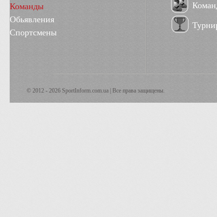
Коман
Команды
Обьявления
Турни
Спортсмены
© 2012 - 2026 SportInform.com.ua | Все права защищены.